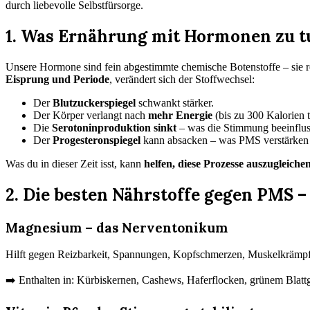
durch liebevolle Selbstfürsorge.
1.
Was Ernährung mit Hormonen zu t
Unsere Hormone sind fein abgestimmte chemische Botenstoffe – sie rea
Eisprung und Periode
, verändert sich der Stoffwechsel:
Der
Blutzuckerspiegel
schwankt stärker.
Der Körper verlangt nach
mehr Energie
(bis zu 300 Kalorien t
Die
Serotoninproduktion sinkt
– was die Stimmung beeinflus
Der
Progesteronspiegel
kann absacken – was PMS verstärken
Was du in dieser Zeit isst, kann
helfen, diese Prozesse auszugleiche
2.
Die besten Nährstoffe gegen PMS –
Magnesium – das Nerventonikum
Hilft gegen Reizbarkeit, Spannungen, Kopfschmerzen, Muskelkrämpf
➡️ Enthalten in: Kürbiskernen, Cashews, Haferflocken, grünem Blat