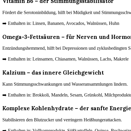
Vitamin B6 – der Stimmungsstabilisator
Fördert die Serotoninbildung, hilft bei Müdigkeit und Stimmungssc
➡️ Enthalten in: Linsen, Bananen, Avocados, Walnüssen, Huhn
Omega-3-Fettsäuren – für Nerven und Hormo
Entzündungshemmend, hilft bei Depressionen und zyklusbedingten 
➡️ Enthalten in: Leinsamen, Chiasamen, Walnüssen, Lachs, Makrele
Kalzium – das innere Gleichgewicht
Kann Stimmungsschwankungen und Wasseransammlungen lindern.
➡️ Enthalten in: Brokkoli, Mandeln, Sesam, Grünkohl, Milchprodukte 
Komplexe Kohlenhydrate – der sanfte Energie
Stabilisieren den Blutzucker und verringern Heißhungerattacken.
➡️ Enthalten in: Vollkornprodukte, Süßkartoffeln, Quinoa, Buchweiz