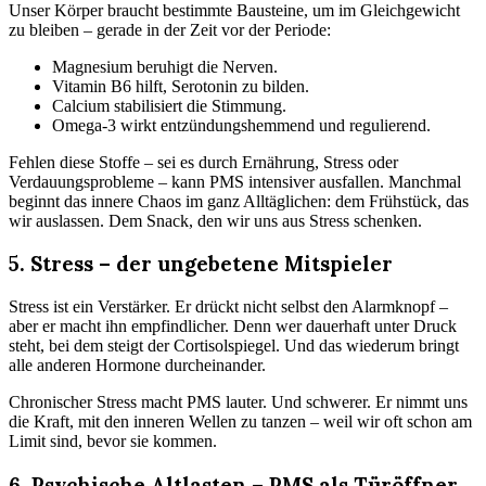
Unser Körper braucht bestimmte Bausteine, um im Gleichgewicht
zu bleiben – gerade in der Zeit vor der Periode:
Magnesium beruhigt die Nerven.
Vitamin B6 hilft, Serotonin zu bilden.
Calcium stabilisiert die Stimmung.
Omega-3 wirkt entzündungshemmend und regulierend.
Fehlen diese Stoffe – sei es durch Ernährung, Stress oder
Verdauungsprobleme – kann PMS intensiver ausfallen. Manchmal
beginnt das innere Chaos im ganz Alltäglichen: dem Frühstück, das
wir auslassen. Dem Snack, den wir uns aus Stress schenken.
5. Stress – der ungebetene Mitspieler
Stress ist ein Verstärker. Er drückt nicht selbst den Alarmknopf –
aber er macht ihn empfindlicher. Denn wer dauerhaft unter Druck
steht, bei dem steigt der Cortisolspiegel. Und das wiederum bringt
alle anderen Hormone durcheinander.
Chronischer Stress macht PMS lauter. Und schwerer. Er nimmt uns
die Kraft, mit den inneren Wellen zu tanzen – weil wir oft schon am
Limit sind, bevor sie kommen.
6. Psychische Altlasten – PMS als Türöffner