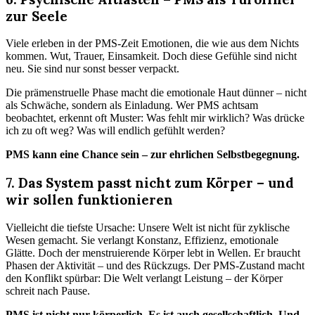
zur Seele
Viele erleben in der PMS-Zeit Emotionen, die wie aus dem Nichts
kommen. Wut, Trauer, Einsamkeit. Doch diese Gefühle sind nicht
neu. Sie sind nur sonst besser verpackt.
Die prämenstruelle Phase macht die emotionale Haut dünner – nicht
als Schwäche, sondern als Einladung. Wer PMS achtsam
beobachtet, erkennt oft Muster: Was fehlt mir wirklich? Was drücke
ich zu oft weg? Was will endlich gefühlt werden?
PMS kann eine Chance sein – zur ehrlichen Selbstbegegnung.
7. Das System passt nicht zum Körper – und
wir sollen funktionieren
Vielleicht die tiefste Ursache: Unsere Welt ist nicht für zyklische
Wesen gemacht. Sie verlangt Konstanz, Effizienz, emotionale
Glätte. Doch der menstruierende Körper lebt in Wellen. Er braucht
Phasen der Aktivität – und des Rückzugs. Der PMS-Zustand macht
den Konflikt spürbar: Die Welt verlangt Leistung – der Körper
schreit nach Pause.
PMS ist nicht nur körperlich. Es ist auch gesellschaftlich. Und