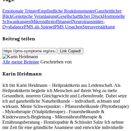
Emotionale Trigger
Empfindliche Reaktionsmuster
Ganzheitlicher
Blick
Genetische Veranlagung
Gesellschaftlicher Druck
Hormonelle
Schwankungen
Mikronährstoffmangel
Neurotransmitter-
Dysbalance
PMS als Spiegel
PMS Ursachen
Stressverstärkung
Beitrag teilen
Link Copied!
Alle meine Beiträge
Geschrieben von
Karin Heidmann
Ich bin Karin Heidmann – Heilpraktikerin aus Leidenschaft. Als
Heilpraktikerin begleite ich Menschen auf ihrem Weg zu mehr
Gesundheit, innerem Gleichgewicht und Lebensfreude. Dabei setze
ich auf ganzheitliche Naturheilkunde – individuell, achtsam und
wirksam. Meine Schwerpunkte: - Pflanzenheilkunde (Phytotherapie)
- Mykotherapie (Vitalpilztherapie) - Frauenheilkunde &
Kinderwunsch-Begleitung - Mikronährstofftherapie &
Ernährungsberatung - Homöopathie & Schüssler Salze Ich nehme
mir Zeit für eine gründliche Anamnese und entwickle individuelle